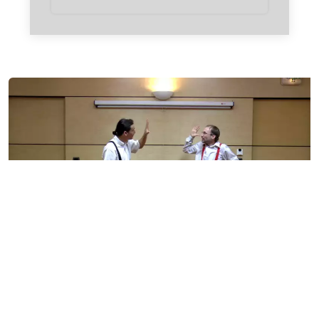
Impro Débat
Pré-adolescence, adolescence et
parentalité
samedi 26 septembre à 15h00
Serrières-en-Chautagne